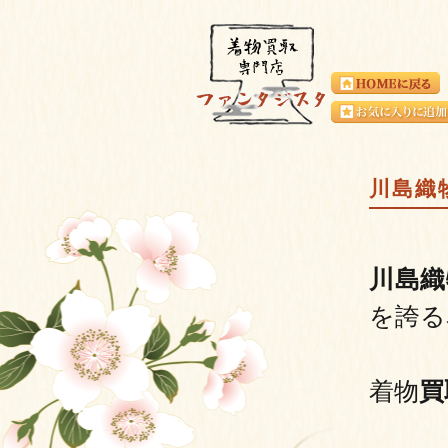
川島織
川島織
を誇る
着物
買